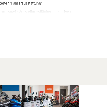
eiter "Fahrerausstattung".
att- sowie Ausstellungsflächen, inklusive einer
ent.
 Kunden in großzügiger und lichtdurchfluteter
tieren und ausführlich beratend zur Seite stehen.
1 Mitarbeiter angewachsen, wo auch dank
t die Betreuung der weiblichen Kundschaft nicht
ur way to having fun!".
___________________________________________
rst kein richtiger Winter, darauf aber auch kein
n seiner Hand, wie die jetzt zuletzt
beweisen.
ise gar nicht geliefert/storniert.. Einzelne
, wo doch die Saison erst begonnen hatte.