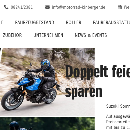
08241/2381
info@motorrad-kinberger.de
We
LE
FAHRZEUGBESTAND
ROLLER
FAHRERAUSSTATT
ZUBEHÖR
UNTERNEHMEN
NEWS & EVENTS
Doppelt fei
sparen
Suzuki Somm
Auf ausgewäh
Preisvorteil
mit bis zu 1