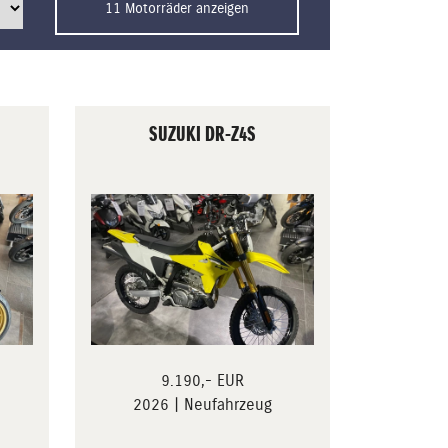
11 Motorräder anzeigen
SUZUKI DR-Z4S
S
9.190,- EUR
2026 | Neufahrzeug
N