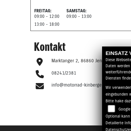
FREITAG:
SAMSTAG:
09:00 - 12:00
09:00 - 13:00
13:00 - 18:00
Kontakt
EINSATZ
Diese Webseit
Marktanger 2, 86860 Jengen, Deutsch
Daten werden 
weiterführend
08241/2381
Diensten finde
info@motorrad-kinberger.de
Wir verwenden
eingebunden 
Bitte hake da
Google
Optional kann 
Detailierte I
Datenschutze