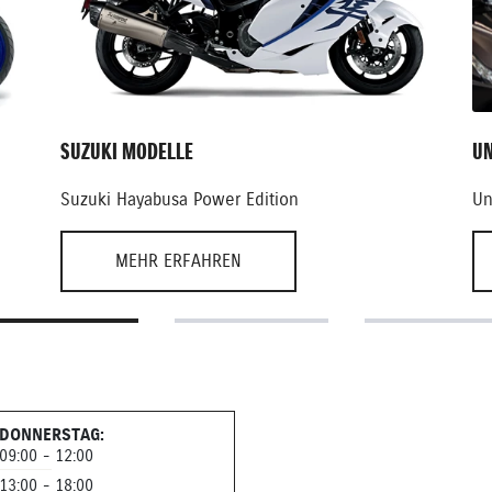
Aufgrund der coronabedingten Lieferverzö
die Anfragen unserer Kunden.
Dies machte uns die Saison nicht gerade 
zu machen.
Mit den Herstellern wurde telefoniert, ver
SUZUKI MODELLE
UN
allerdings ebenso nach nur wenigen Tagen
Suzuki Hayabusa Power Edition
Un
Nächstes Jahr wird es mit der Lieferfähigk
und wir empfehlen unseren Kunden nicht 
möglicherweise sein, dass es nicht mehr 
MEHR ERFAHREN
Allerdings sind wir auch stolz, dass die N
diese Leidenschaft immer noch viele mitein
Therapie, eine Erholung und die Möglichke
Urlaub für die Seele.
In Bezug auf die Lieferfähigkeit der Herst
wir gespannt auf das Jahr 2022. Wir mache
DONNERSTAG:
09:00 - 12:00
Wir wünschen unseren Lieferanten und Ku
13:00 - 18:00