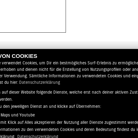
bleibt alle gesund.
_____________________________________
2020
Wenn man an das Jahr 2020 denkt, ist das 
Wort hat heuer so einiges verändert und au
Was hieß das für uns?
 VON COOKIES
Ungewissheit. Besorgnis.
e verwendet Cookies, um Dir ein bestmögliches Surf-Erlebnis zu ermögliche
land
Wie lang müssen wir schließen? Wie lang m
erhoben und dienen nicht für die Erstellung von Nutzungsprofilen oder an
viele Einbußen geben?
er Verwendung. Sämtliche Informationen zu verwendeten Cookies und ei
st du hier:
Datenschutzerklärung
Es wurden schon Plan A-Z geschmiedet, u
überstehen.
 auf dieser Website folgende Dienste, welche erst nach deiner aktiven Zu
werden.
Doch als wir nach 1-monatiger Schließung 
zu den jeweiligen Dienst an und klicke auf Übernehmen:
unseren Augen kaum.
 Maps und Youtube
So schnell konnte man gar nicht schauen 
mit Klick auf Alles akzeptieren der Nutzung aller Dienste zugestimmt werd
Auch wegen des neuen B196-Führerscheins
nformationen zu den verwendeten Cookies und deren Bedeutung findest du i
rklärung:
Datenschutzerklärung
Hätten die Hersteller liefern können, wär