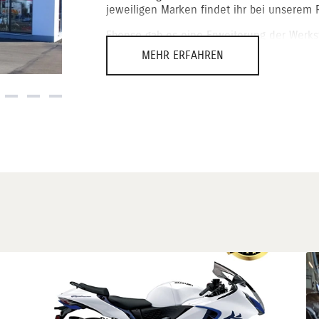
jeweiligen Marken findet ihr bei unserem R
Ebenso gab es eine Erweiterung der Werkst
exklusiven Galerie für unser Vespa-Sortim
MEHR ERFAHREN
Als Team Kinberger können wir seither den
Atmosphäre die gesamte Bandbreite präsen
Mittlerweile ist unsere Mannschaft auf 1
zweifacher Frauenpower in der Belegschaf
zu kurz kommt.
Nicht umsonst lauter der Firmenslogan "Yo
_____________________________________
2021
Dieses Jahr war ein sehr durchwachsenes. E
beständiger Sommer.
Und Corona hat uns auch noch immer fest i
beschlossenen Maßnahmen im Dezember 
Fahrzeuge wurden entweder spät oder teilwe
Modelle waren bereits im Mai ausverkauft