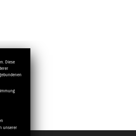
______________________________
Erste, was einem einfällt "Corona". Dieses eine
f den Kopf gestellt.
n. Diese
üssen unsere Mitarbeiter in Kurzarbeit? Wird es
derer
ngebundenen
m diese Zeit so unbeschadet wie möglich zu
stimmung
unsere Pforten wieder öffnen durften, trauten wir
und die ersten Modelle waren bereits ausverkauft.
en
, mit dem man bis zu 125 cm³ fahren darf.
n unserer
e definitiv noch mehr verkauft worden. Unseren